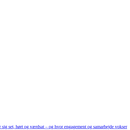
er sig set, hørt og værdsat – og hvor engagement og samarbejde vokser