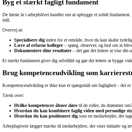
Byg et stærkt fagligt fundament
De første år i arbejdslivet handler om at opbygge et solidt fundamen
mål.
Overvej at:
Specialisere dig
inden for et område, hvor du kan skabe tydeli
Lære af erfarne kolleger
– spørg, observer, og bed om at blive
Dokumentere dine resultater
– det gør det lettere at vise din 
Et stærkt fundament giver dig selvtillid og gør det lettere at bygge 
Brug kompetenceudvikling som karrierest
Kompetenceudvikling er ikke kun et spørgsmål om faglighed – det er og
Tænk over:
Hvilke kompetencer åbner døre
til de roller, du drømmer om
Hvordan du kan kombinere faglig viden med personlige st
Hvordan du kan positionere dig
som en medarbejder, der tage
Arbejdsgivere lægger mærke til medarbejdere, der viser initiativ og i