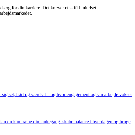
s og for din karriere. Det kræver et skift i mindset.
 arbejdsmarkedet.
er sig set, hørt og værdsat – og hvor engagement og samarbejde vokser
hvordan du kan træne din tankegang, skabe balance i hverdagen og bruge