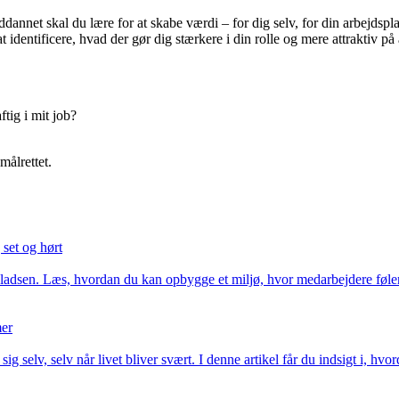
annet skal du lære for at skabe værdi – for dig selv, for din arbejdsplad
ntificere, hvad der gør dig stærkere i din rolle og mere attraktiv på
tig i mit job?
ålrettet.
 set og hørt
dspladsen. Læs, hvordan du kan opbygge et miljø, hvor medarbejdere føl
mer
g selv, selv når livet bliver svært. I denne artikel får du indsigt i, 