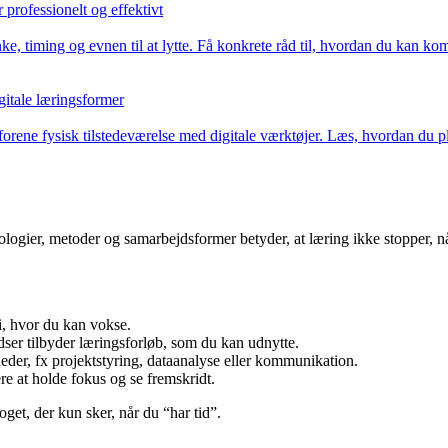
rofessionelt og effektivt
 timing og evnen til at lytte. Få konkrete råd til, hvordan du kan komm
gitale læringsformer
forene fysisk tilstedeværelse med digitale værktøjer. Læs, hvordan du p
logier, metoder og samarbejdsformer betyder, at læring ikke stopper, nå
 i, hvor du kan vokse.
ser tilbyder læringsforløb, som du kan udnytte.
heder, fx projektstyring, dataanalyse eller kommunikation.
re at holde fokus og se fremskridt.
noget, der kun sker, når du “har tid”.