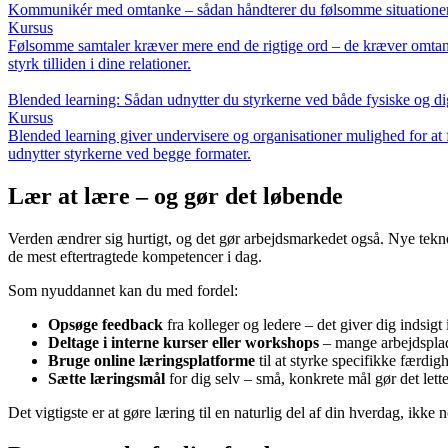
Kommunikér med omtanke – sådan håndterer du følsomme situationer p
Kursus
Følsomme samtaler kræver mere end de rigtige ord – de kræver omtanke,
styrk tilliden i dine relationer.
Blended learning: Sådan udnytter du styrkerne ved både fysiske og di
Kursus
Blended learning giver undervisere og organisationer mulighed for at 
udnytter styrkerne ved begge formater.
Lær at lære – og gør det løbende
Verden ændrer sig hurtigt, og det gør arbejdsmarkedet også. Nye tekno
de mest eftertragtede kompetencer i dag.
Som nyuddannet kan du med fordel:
Opsøge feedback
fra kolleger og ledere – det giver dig indsigt
Deltage i interne kurser eller workshops
– mange arbejdsplad
Bruge online læringsplatforme
til at styrke specifikke færdig
Sætte læringsmål
for dig selv – små, konkrete mål gør det lette
Det vigtigste er at gøre læring til en naturlig del af din hverdag, ikke 