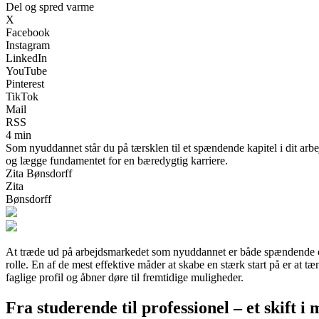
Del og spred varme
X
Facebook
Instagram
LinkedIn
YouTube
Pinterest
TikTok
Mail
RSS
4 min
Som nyuddannet står du på tærsklen til et spændende kapitel i dit arbej
og lægge fundamentet for en bæredygtig karriere.
Zita Bønsdorff
Zita
Bønsdorff
At træde ud på arbejdsmarkedet som nyuddannet er både spændende og 
rolle. En af de mest effektive måder at skabe en stærk start på er at t
faglige profil og åbner døre til fremtidige muligheder.
Fra studerende til professionel – et skift i 