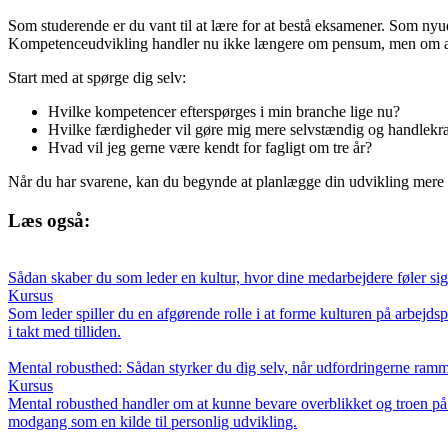
Som studerende er du vant til at lære for at bestå eksamener. Som nyudd
Kompetenceudvikling handler nu ikke længere om pensum, men om at ide
Start med at spørge dig selv:
Hvilke kompetencer efterspørges i min branche lige nu?
Hvilke færdigheder vil gøre mig mere selvstændig og handlekraf
Hvad vil jeg gerne være kendt for fagligt om tre år?
Når du har svarene, kan du begynde at planlægge din udvikling mere m
Læs også:
Sådan skaber du som leder en kultur, hvor dine medarbejdere føler sig
Kursus
Som leder spiller du en afgørende rolle i at forme kulturen på arbej
i takt med tilliden.
Mental robusthed: Sådan styrker du dig selv, når udfordringerne ram
Kursus
Mental robusthed handler om at kunne bevare overblikket og troen på si
modgang som en kilde til personlig udvikling.