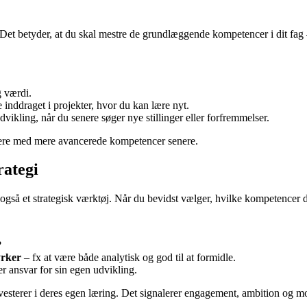
t. Det betyder, at du skal mestre de grundlæggende kompetencer i dit fa
g værdi.
 inddraget i projekter, hvor du kan lære nyt.
udvikling, når du senere søger nye stillinger eller forfremmelser.
videre med mere avancerede kompetencer senere.
rategi
så et strategisk værktøj. Når du bevidst vælger, hvilke kompetencer du 
?
yrker
– fx at være både analytisk og god til at formidle.
r ansvar for sin egen udvikling.
nvesterer i deres egen læring. Det signalerer engagement, ambition og 