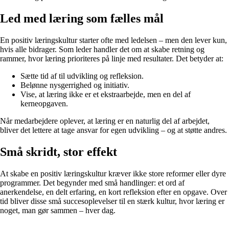
Led med læring som fælles mål
En positiv læringskultur starter ofte med ledelsen – men den lever kun,
hvis alle bidrager. Som leder handler det om at skabe retning og
rammer, hvor læring prioriteres på linje med resultater. Det betyder at:
Sætte tid af til udvikling og refleksion.
Belønne nysgerrighed og initiativ.
Vise, at læring ikke er et ekstraarbejde, men en del af
kerneopgaven.
Når medarbejdere oplever, at læring er en naturlig del af arbejdet,
bliver det lettere at tage ansvar for egen udvikling – og at støtte andres.
Små skridt, stor effekt
At skabe en positiv læringskultur kræver ikke store reformer eller dyre
programmer. Det begynder med små handlinger: et ord af
anerkendelse, en delt erfaring, en kort refleksion efter en opgave. Over
tid bliver disse små succesoplevelser til en stærk kultur, hvor læring er
noget, man gør sammen – hver dag.