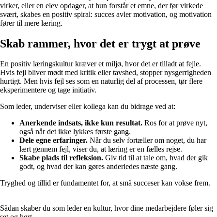
virker, eller en elev opdager, at hun forstår et emne, der før virkede
svært, skabes en positiv spiral: succes avler motivation, og motivation
fører til mere læring.
Skab rammer, hvor det er trygt at prøve
En positiv læringskultur kræver et miljø, hvor det er tilladt at fejle.
Hvis fejl bliver mødt med kritik eller tavshed, stopper nysgerrigheden
hurtigt. Men hvis fejl ses som en naturlig del af processen, tør flere
eksperimentere og tage initiativ.
Som leder, underviser eller kollega kan du bidrage ved at:
Anerkende indsats, ikke kun resultat.
Ros for at prøve nyt,
også når det ikke lykkes første gang.
Dele egne erfaringer.
Når du selv fortæller om noget, du har
lært gennem fejl, viser du, at læring er en fælles rejse.
Skabe plads til refleksion.
Giv tid til at tale om, hvad der gik
godt, og hvad der kan gøres anderledes næste gang.
Tryghed og tillid er fundamentet for, at små succeser kan vokse frem.
Sådan skaber du som leder en kultur, hvor dine medarbejdere føler sig
set og hørt