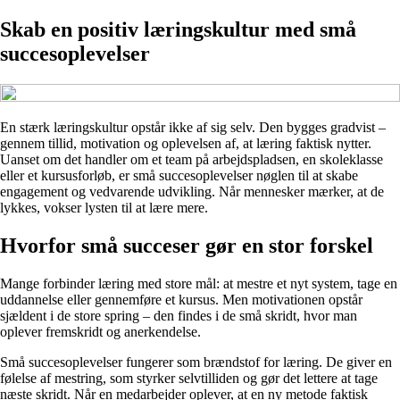
Skab en positiv læringskultur med små
succesoplevelser
En stærk læringskultur opstår ikke af sig selv. Den bygges gradvist –
gennem tillid, motivation og oplevelsen af, at læring faktisk nytter.
Uanset om det handler om et team på arbejdspladsen, en skoleklasse
eller et kursusforløb, er små succesoplevelser nøglen til at skabe
engagement og vedvarende udvikling. Når mennesker mærker, at de
lykkes, vokser lysten til at lære mere.
Hvorfor små succeser gør en stor forskel
Mange forbinder læring med store mål: at mestre et nyt system, tage en
uddannelse eller gennemføre et kursus. Men motivationen opstår
sjældent i de store spring – den findes i de små skridt, hvor man
oplever fremskridt og anerkendelse.
Små succesoplevelser fungerer som brændstof for læring. De giver en
følelse af mestring, som styrker selvtilliden og gør det lettere at tage
næste skridt. Når en medarbejder oplever, at en ny metode faktisk