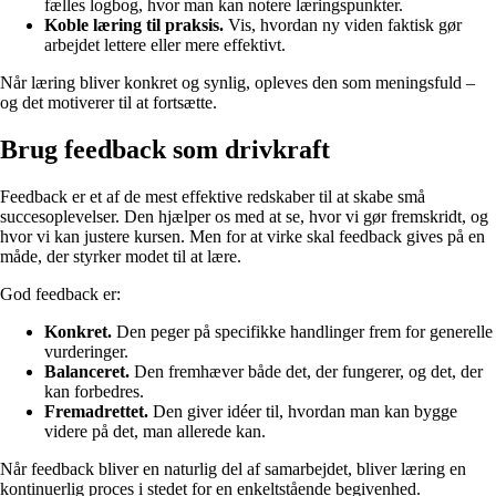
fælles logbog, hvor man kan notere læringspunkter.
Koble læring til praksis.
Vis, hvordan ny viden faktisk gør
arbejdet lettere eller mere effektivt.
Når læring bliver konkret og synlig, opleves den som meningsfuld –
og det motiverer til at fortsætte.
Brug feedback som drivkraft
Feedback er et af de mest effektive redskaber til at skabe små
succesoplevelser. Den hjælper os med at se, hvor vi gør fremskridt, og
hvor vi kan justere kursen. Men for at virke skal feedback gives på en
måde, der styrker modet til at lære.
God feedback er:
Konkret.
Den peger på specifikke handlinger frem for generelle
vurderinger.
Balanceret.
Den fremhæver både det, der fungerer, og det, der
kan forbedres.
Fremadrettet.
Den giver idéer til, hvordan man kan bygge
videre på det, man allerede kan.
Når feedback bliver en naturlig del af samarbejdet, bliver læring en
kontinuerlig proces i stedet for en enkeltstående begivenhed.