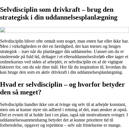
Selvdisciplin som drivkraft – brug den
strategisk i din uddannelsesplanlægning
Selvdisciplin bliver ofte omtalt som noget, man enten har eller ikke har.
Men i virkeligheden er det en færdighed, der kan trænes og bruges
strategisk – især når du planlægger din uddannelse. Uanset om du er
studerende på fuld tid, deltager i et efteruddannelsesforløb eller tager et
onlinekursus ved siden af arbejdet, er selvdisciplin en af de vigtigste
faktorer for, om du når dine mål. Her får du inspiration til, hvordan du
kan bruge den som en aktiv drivkraft i din uddannelsesplanlægning.
Hvad er selvdisciplin – og hvorfor betyder
den så meget?
Selvdisciplin handler ikke om at tvinge sig selv til at arbejde konstant,
men om at kunne styre sin adfærd i retning af det, man ønsker at opnå.
Det er evnen til at holde fast i en plan, også når motivationen svinger. I
uddannelsessammenhæng betyder det at kunne prioritere tid til
forberedelse, opgaver og repetition – selv når fristelserne er mange.