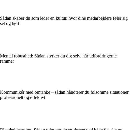
Sådan skaber du som leder en kultur, hvor dine medarbejdere føler sig
set og hørt
Mental robusthed: Sådan styrker du dig selv, når udfordringerne
rammer
Kommunikér med omtanke – sådan håndterer du følsomme situationer
professionelt og effektivt
Blended learning: Sådan udnytter du styrkerne ved både fysiske og