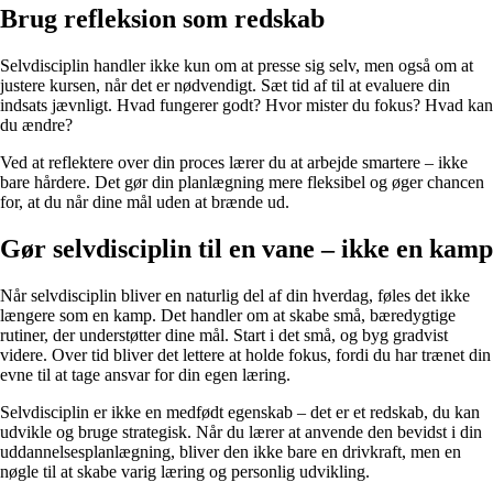
Brug refleksion som redskab
Selvdisciplin handler ikke kun om at presse sig selv, men også om at
justere kursen, når det er nødvendigt. Sæt tid af til at evaluere din
indsats jævnligt. Hvad fungerer godt? Hvor mister du fokus? Hvad kan
du ændre?
Ved at reflektere over din proces lærer du at arbejde smartere – ikke
bare hårdere. Det gør din planlægning mere fleksibel og øger chancen
for, at du når dine mål uden at brænde ud.
Gør selvdisciplin til en vane – ikke en kamp
Når selvdisciplin bliver en naturlig del af din hverdag, føles det ikke
længere som en kamp. Det handler om at skabe små, bæredygtige
rutiner, der understøtter dine mål. Start i det små, og byg gradvist
videre. Over tid bliver det lettere at holde fokus, fordi du har trænet din
evne til at tage ansvar for din egen læring.
Selvdisciplin er ikke en medfødt egenskab – det er et redskab, du kan
udvikle og bruge strategisk. Når du lærer at anvende den bevidst i din
uddannelsesplanlægning, bliver den ikke bare en drivkraft, men en
nøgle til at skabe varig læring og personlig udvikling.