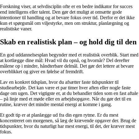
Forskning viser, at selvdisciplin ofte er en bedre indikator for succes
end intelligens eller talent. Den gør det muligt at omsætte gode
intentioner til handling og at bevare fokus over tid. Derfor er det ikke
kun et spørgsmål om viljestyrke, men om struktur, planlægning og
realistiske vaner.
Skab en realistisk plan – og hold dig til den
En god uddannelsesplan begynder med et realistisk overblik. Start med
at kortlægge dine mål: Hvad vil du opnå, og hvornår? Del derefter
målene op i mindre, håndterbare delmål. Det gør det lettere at bevare
overblikket og giver en følelse af fremdrift.
Lav en konkret tidsplan, hvor du afsætter faste tidspunkter til
studiearbejde. Det kan være et par timer hver aften eller nogle faste
dage om ugen. Det vigtigste er, at du behandler tiden som en fast aftale
– på linje med et møde eller en arbejdsopgave. Når du gør det til en
rutine, kræver det mindre mental energi at komme i gang.
Et godt tip er at planlægge ud fra din egen rytme. Er du mest
koncentreret om morgenen, så læg de krævende opgaver der. Brug de
tidspunkter, hvor du naturligt har mest energi, til det, der kræver mest
fokus.