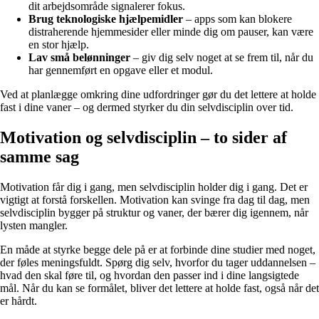
dit arbejdsområde signalerer fokus.
Brug teknologiske hjælpemidler
– apps som kan blokere
distraherende hjemmesider eller minde dig om pauser, kan være
en stor hjælp.
Lav små belønninger
– giv dig selv noget at se frem til, når du
har gennemført en opgave eller et modul.
Ved at planlægge omkring dine udfordringer gør du det lettere at holde
fast i dine vaner – og dermed styrker du din selvdisciplin over tid.
Motivation og selvdisciplin – to sider af
samme sag
Motivation får dig i gang, men selvdisciplin holder dig i gang. Det er
vigtigt at forstå forskellen. Motivation kan svinge fra dag til dag, men
selvdisciplin bygger på struktur og vaner, der bærer dig igennem, når
lysten mangler.
En måde at styrke begge dele på er at forbinde dine studier med noget,
der føles meningsfuldt. Spørg dig selv, hvorfor du tager uddannelsen –
hvad den skal føre til, og hvordan den passer ind i dine langsigtede
mål. Når du kan se formålet, bliver det lettere at holde fast, også når det
er hårdt.