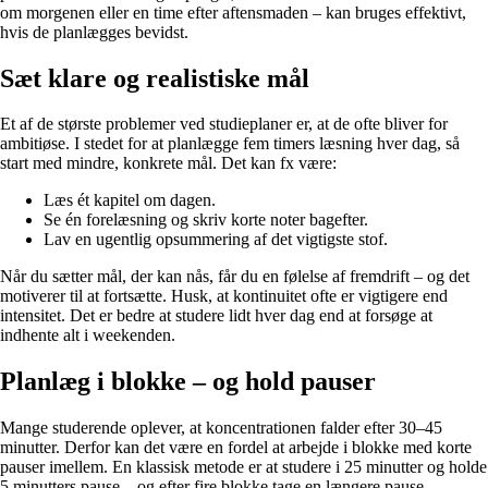
om morgenen eller en time efter aftensmaden – kan bruges effektivt,
hvis de planlægges bevidst.
Sæt klare og realistiske mål
Et af de største problemer ved studieplaner er, at de ofte bliver for
ambitiøse. I stedet for at planlægge fem timers læsning hver dag, så
start med mindre, konkrete mål. Det kan fx være:
Læs ét kapitel om dagen.
Se én forelæsning og skriv korte noter bagefter.
Lav en ugentlig opsummering af det vigtigste stof.
Når du sætter mål, der kan nås, får du en følelse af fremdrift – og det
motiverer til at fortsætte. Husk, at kontinuitet ofte er vigtigere end
intensitet. Det er bedre at studere lidt hver dag end at forsøge at
indhente alt i weekenden.
Planlæg i blokke – og hold pauser
Mange studerende oplever, at koncentrationen falder efter 30–45
minutter. Derfor kan det være en fordel at arbejde i blokke med korte
pauser imellem. En klassisk metode er at studere i 25 minutter og holde
5 minutters pause – og efter fire blokke tage en længere pause.