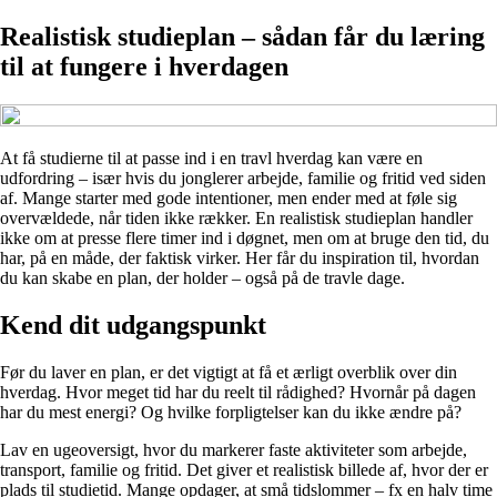
Realistisk studieplan – sådan får du læring
til at fungere i hverdagen
At få studierne til at passe ind i en travl hverdag kan være en
udfordring – især hvis du jonglerer arbejde, familie og fritid ved siden
af. Mange starter med gode intentioner, men ender med at føle sig
overvældede, når tiden ikke rækker. En realistisk studieplan handler
ikke om at presse flere timer ind i døgnet, men om at bruge den tid, du
har, på en måde, der faktisk virker. Her får du inspiration til, hvordan
du kan skabe en plan, der holder – også på de travle dage.
Kend dit udgangspunkt
Før du laver en plan, er det vigtigt at få et ærligt overblik over din
hverdag. Hvor meget tid har du reelt til rådighed? Hvornår på dagen
har du mest energi? Og hvilke forpligtelser kan du ikke ændre på?
Lav en ugeoversigt, hvor du markerer faste aktiviteter som arbejde,
transport, familie og fritid. Det giver et realistisk billede af, hvor der er
plads til studietid. Mange opdager, at små tidslommer – fx en halv time