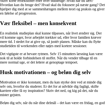
Skriv korte refleksioner efter hver studieuge: Hvad har du lært?
Hvordan kan du bruge det? Hvad skal du fokusere på næste gang? Det
hjælper dig med at se sammenhængen mellem teori og praksis og giver
en følelse af progression.
Vær fleksibel – men konsekvent
En realistisk studieplan skal kunne tilpasses, når livet ændrer sig. Der
vil komme uger, hvor arbejdet trækker ud, eller hvor familien kræver
mere tid. I stedet for at give op, så justér planen. Måske kan du flytte
studietiden til weekenden eller nøjes med kortere sessioner.
Det vigtigste er at bevare rytmen. Selv 15 minutters læsning kan være
nok til at holde forbindelsen til stoffet. Når du vender tilbage til en
mere normal uge, er det lettere at genoptage tempoet.
Husk motivationen – og beløn dig selv
Motivation er ikke konstant, men du kan styrke den ved at minde dig
selv om, hvorfor du studerer. Er det for at udvikle dig fagligt, skifte
karriere eller få ny inspiration? Skriv det ned, og kig på det, når du
mister gejsten.
Beløn dig selv, når du når dine delmål – det kan være en fridag, en god