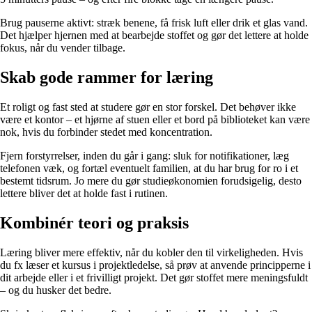
Brug pauserne aktivt: stræk benene, få frisk luft eller drik et glas vand.
Det hjælper hjernen med at bearbejde stoffet og gør det lettere at holde
fokus, når du vender tilbage.
Skab gode rammer for læring
Et roligt og fast sted at studere gør en stor forskel. Det behøver ikke
være et kontor – et hjørne af stuen eller et bord på biblioteket kan være
nok, hvis du forbinder stedet med koncentration.
Fjern forstyrrelser, inden du går i gang: sluk for notifikationer, læg
telefonen væk, og fortæl eventuelt familien, at du har brug for ro i et
bestemt tidsrum. Jo mere du gør studieøkonomien forudsigelig, desto
lettere bliver det at holde fast i rutinen.
Kombinér teori og praksis
Læring bliver mere effektiv, når du kobler den til virkeligheden. Hvis
du fx læser et kursus i projektledelse, så prøv at anvende principperne i
dit arbejde eller i et frivilligt projekt. Det gør stoffet mere meningsfuldt
– og du husker det bedre.