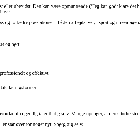
vidst eller ubevidst. Den kan være opmuntrende (“Jeg kan godt klare det 
ringer.
 og forbedre præstationer – både i arbejdslivet, i sport og i hverdagen. N
et og hørt
r
ofessionelt og effektivt
itale læringsformer
ordan du egentlig taler til dig selv. Mange opdager, at deres indre stem
ller står over for noget nyt. Spørg dig selv: