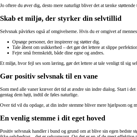
Jo oftere du øver dig, desto mere naturligt bliver det at tænke støttende 
Skab et miljø, der styrker din selvtillid
Selvsnak påvirkes også af omgivelserne. Hvis du er omgivet af mennesker
Opsøge personer, der inspirerer og støtter dig.
Tale åbent om usikkerhed – det gør det lettere at slippe perfekti
Fejre små fremskridt, både dine egne og andres.
Et miljø, hvor fejl ses som læring, gør det lettere at tale venligt til sig se
Gør positiv selvsnak til en vane
Som med alle vaner kræver det tid at ændre sin indre dialog. Start i det 
gentag dem højt, indtil de føles naturlige.
Over tid vil du opdage, at din indre stemme bliver mere hjælpsom og min
En venlig stemme i dit eget hoved
Positiv selvsnak handler i bund og grund om at blive sin egen bedste støt
ikke selvbedrag – det er selvomsorg. Og det er en af de mest effektive 