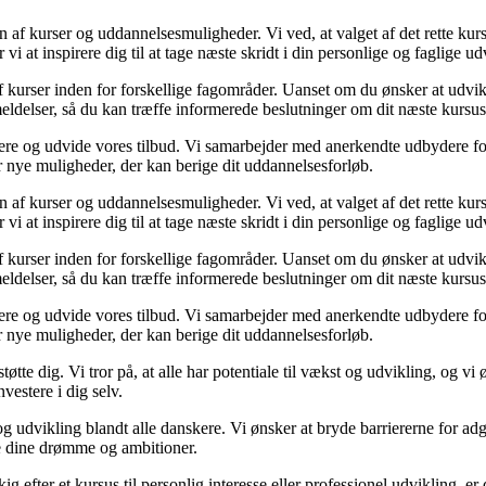
en af kurser og uddannelsesmuligheder. Vi ved, at valget af det rette k
at inspirere dig til at tage næste skridt i din personlige og faglige ud
 kurser inden for forskellige fagområder. Uanset om du ønsker at udvikle
meldelser, så du kan træffe informerede beslutninger om dit næste kursus
re og udvide vores tilbud. Vi samarbejder med anerkendte udbydere for a
ter nye muligheder, der kan berige dit uddannelsesforløb.
en af kurser og uddannelsesmuligheder. Vi ved, at valget af det rette k
at inspirere dig til at tage næste skridt i din personlige og faglige ud
 kurser inden for forskellige fagområder. Uanset om du ønsker at udvikle
meldelser, så du kan træffe informerede beslutninger om dit næste kursus
re og udvide vores tilbud. Vi samarbejder med anerkendte udbydere for a
ter nye muligheder, der kan berige dit uddannelsesforløb.
støtte dig. Vi tror på, at alle har potentiale til vækst og udvikling, og vi
nvestere i dig selv.
g udvikling blandt alle danskere. Vi ønsker at bryde barriererne for adga
re dine drømme og ambitioner.
udkig efter et kursus til personlig interesse eller professionel udviklin