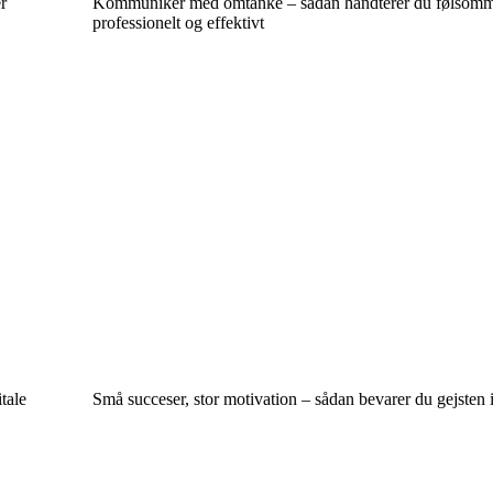
r
Kommunikér med omtanke – sådan håndterer du følsomme
professionelt og effektivt
tale
Små succeser, stor motivation – sådan bevarer du gejsten