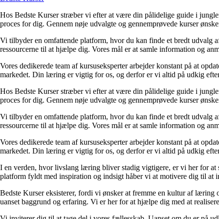
Hos Bedste Kurser stræber vi efter at være din pålidelige guide i jungl
proces for dig. Gennem nøje udvalgte og gennemprøvede kurser ønsker vi 
Vi tilbyder en omfattende platform, hvor du kan finde et bredt udvalg af
ressourcerne til at hjælpe dig. Vores mål er at samle information og an
Vores dedikerede team af kursuseksperter arbejder konstant på at opdate
markedet. Din læring er vigtig for os, og derfor er vi altid på udkig ef
Hos Bedste Kurser stræber vi efter at være din pålidelige guide i jungl
proces for dig. Gennem nøje udvalgte og gennemprøvede kurser ønsker vi 
Vi tilbyder en omfattende platform, hvor du kan finde et bredt udvalg af
ressourcerne til at hjælpe dig. Vores mål er at samle information og an
Vores dedikerede team af kursuseksperter arbejder konstant på at opdate
markedet. Din læring er vigtig for os, og derfor er vi altid på udkig ef
I en verden, hvor livslang læring bliver stadig vigtigere, er vi her for at 
platform fyldt med inspiration og indsigt håber vi at motivere dig til at i
Bedste Kurser eksisterer, fordi vi ønsker at fremme en kultur af læring o
uanset baggrund og erfaring. Vi er her for at hjælpe dig med at realise
Vi inviterer dig til at tage del i vores fællesskab. Uanset om du er på 