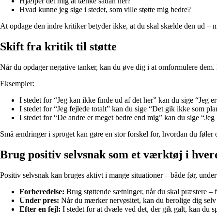
Hjælper det mig at tænke sådan her?
Hvad kunne jeg sige i stedet, som ville støtte mig bedre?
At opdage den indre kritiker betyder ikke, at du skal skælde den ud –
Skift fra kritik til støtte
Når du opdager negative tanker, kan du øve dig i at omformulere dem. D
Eksempler:
I stedet for “Jeg kan ikke finde ud af det her” kan du sige “Jeg e
I stedet for “Jeg fejlede totalt” kan du sige “Det gik ikke som pl
I stedet for “De andre er meget bedre end mig” kan du sige “Jeg
Små ændringer i sproget kan gøre en stor forskel for, hvordan du føler 
Brug positiv selvsnak som et værktøj i hve
Positiv selvsnak kan bruges aktivt i mange situationer – både før, under
Forberedelse:
Brug støttende sætninger, når du skal præstere – f
Under pres:
Når du mærker nervøsitet, kan du berolige dig selv m
Efter en fejl:
I stedet for at dvæle ved det, der gik galt, kan du