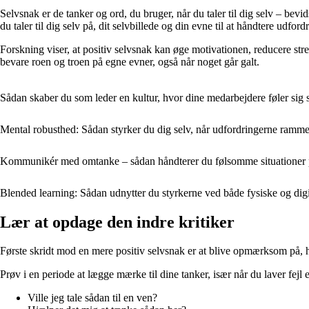
Selvsnak er de tanker og ord, du bruger, når du taler til dig selv – be
du taler til dig selv på, dit selvbillede og din evne til at håndtere udford
Forskning viser, at positiv selvsnak kan øge motivationen, reducere stress
bevare roen og troen på egne evner, også når noget går galt.
Sådan skaber du som leder en kultur, hvor dine medarbejdere føler sig s
Mental robusthed: Sådan styrker du dig selv, når udfordringerne ramme
Kommunikér med omtanke – sådan håndterer du følsomme situationer pr
Blended learning: Sådan udnytter du styrkerne ved både fysiske og dig
Lær at opdage den indre kritiker
Første skridt mod en mere positiv selvsnak er at blive opmærksom på, hv
Prøv i en periode at lægge mærke til dine tanker, især når du laver fejl e
Ville jeg tale sådan til en ven?