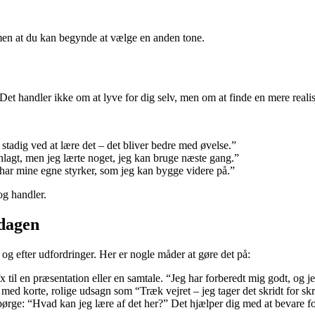
 men at du kan begynde at vælge en anden tone.
et handler ikke om at lyve for dig selv, men om at finde en mere realis
r stadig ved at lære det – det bliver bedre med øvelse.”
anlagt, men jeg lærte noget, jeg kan bruge næste gang.”
 har mine egne styrker, som jeg kan bygge videre på.”
og handler.
rdagen
 og efter udfordringer. Her er nogle måder at gøre det på:
x til en præsentation eller en samtale. “Jeg har forberedt mig godt, og j
ed korte, rolige udsagn som “Træk vejret – jeg tager det skridt for skr
 spørge: “Hvad kan jeg lære af det her?” Det hjælper dig med at bevare f