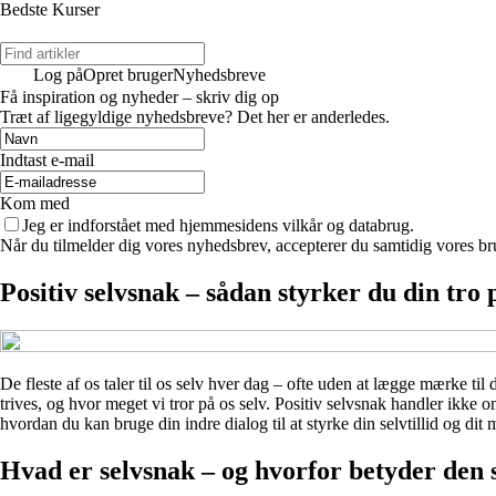
Bedste Kurser
Log på
Opret bruger
Nyhedsbreve
Få inspiration og nyheder – skriv dig op
Træt af ligegyldige nyhedsbreve? Det her er anderledes.
Indtast e-mail
Kom med
Jeg er indforstået med hjemmesidens vilkår og databrug.
Når du tilmelder dig vores nyhedsbrev, accepterer du samtidig vores bru
Positiv selvsnak – sådan styrker du din tro
De fleste af os taler til os selv hver dag – ofte uden at lægge mærke t
trives, og hvor meget vi tror på os selv. Positiv selvsnak handler ikke 
hvordan du kan bruge din indre dialog til at styrke din selvtillid og dit m
Hvad er selvsnak – og hvorfor betyder den 