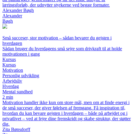
læringsforløb, der udnytter styrkerne ved begge formater.
Alexander Bøgh
Alexander
Bøgh
Små succeser, stor motivation – sådan bevarer du gejsten i
hverdagen
Sådan bruger du hverdagens små sejre som drivkraft til at holde
motivationen i gang
Kursus
Kursus
Motivation
Personlig udvikling
Arbejdsliv
Hverdag
Mental sundhed
2 min
Motivation handler ikke kun om store mål, men om at finde energi i
de små succeser, der giver følelsen af fremgang. Få inspiration til,
hvordan du kan bevare gejsten i hverdagen – både på arbejdet og i
privatlivet – ved at fejre dine fremskridt og skabe struktur, der støtter
dig.
Zita Bønsdorff