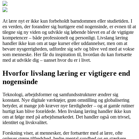
At lære nyt er ikke kun forbeholdt barndommen eller studietiden. I
en verden, der forandrer sig hurtigere end nogensinde, er evnen til at
tilegne sig ny viden og udvikle sig løbende blevet en af de vigtigste
kompetencer – både professionelt og personligt. Livslang læring
handler ikke kun om at tage kurser eller uddannelser, men om at
bevare nysgerrigheden, udfordre sig selv og blive ved med at vokse
som menneske. Her får du inspiration til, hvordan du kan fortsætte
med at udvikle dig – uanset hvor du er i livet.
Hvorfor livslang læring er vigtigere end
nogensinde
Teknologi, arbejdsformer og samfundsstrukturer ændrer sig
konstant. Nye digitale værktøjer, grøn omstilling og globalisering
betyder, at mange job kræver nye færdigheder – og at gamle rutiner
hurtigt kan blive forældede. Men livslang læring handler ikke kun
om at følge med på arbejdsmarkedet. Det handler også om trivsel,
identitet og livskvalitet.
Forskning viser, at mennesker, der fortsætter med at lære, ofte
oplever større tilfredshed, bedre mental sundhed og en stærkere