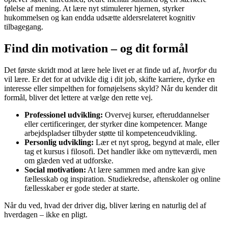
følelse af mening. At lære nyt stimulerer hjernen, styrker
hukommelsen og kan endda udsætte aldersrelateret kognitiv
tilbagegang.
Find din motivation – og dit formål
Det første skridt mod at lære hele livet er at finde ud af,
hvorfor
du
vil lære. Er det for at udvikle dig i dit job, skifte karriere, dyrke en
interesse eller simpelthen for fornøjelsens skyld? Når du kender dit
formål, bliver det lettere at vælge den rette vej.
Professionel udvikling:
Overvej kurser, efteruddannelser
eller certificeringer, der styrker dine kompetencer. Mange
arbejdspladser tilbyder støtte til kompetenceudvikling.
Personlig udvikling:
Lær et nyt sprog, begynd at male, eller
tag et kursus i filosofi. Det handler ikke om nytteværdi, men
om glæden ved at udforske.
Social motivation:
At lære sammen med andre kan give
fællesskab og inspiration. Studiekredse, aftenskoler og online
fællesskaber er gode steder at starte.
Når du ved, hvad der driver dig, bliver læring en naturlig del af
hverdagen – ikke en pligt.