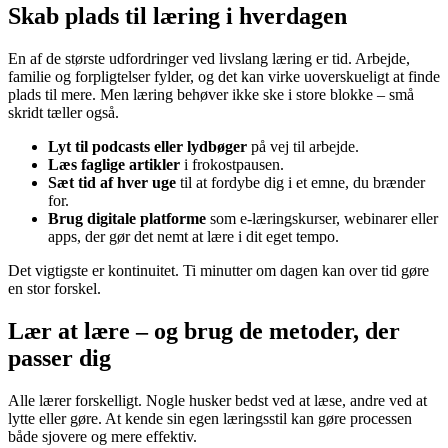
Skab plads til læring i hverdagen
En af de største udfordringer ved livslang læring er tid. Arbejde,
familie og forpligtelser fylder, og det kan virke uoverskueligt at finde
plads til mere. Men læring behøver ikke ske i store blokke – små
skridt tæller også.
Lyt til podcasts eller lydbøger
på vej til arbejde.
Læs faglige artikler
i frokostpausen.
Sæt tid af hver uge
til at fordybe dig i et emne, du brænder
for.
Brug digitale platforme
som e-læringskurser, webinarer eller
apps, der gør det nemt at lære i dit eget tempo.
Det vigtigste er kontinuitet. Ti minutter om dagen kan over tid gøre
en stor forskel.
Lær at lære – og brug de metoder, der
passer dig
Alle lærer forskelligt. Nogle husker bedst ved at læse, andre ved at
lytte eller gøre. At kende sin egen læringsstil kan gøre processen
både sjovere og mere effektiv.