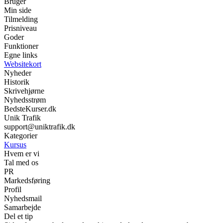
Bruger
Min side
Tilmelding
Prisniveau
Goder
Funktioner
Egne links
Websitekort
Nyheder
Historik
Skrivehjørne
Nyhedsstrøm
BedsteKurser.dk
Unik Trafik
support@uniktrafik.dk
Kategorier
Kursus
Hvem er vi
Tal med os
PR
Markedsføring
Profil
Nyhedsmail
Samarbejde
Del et tip