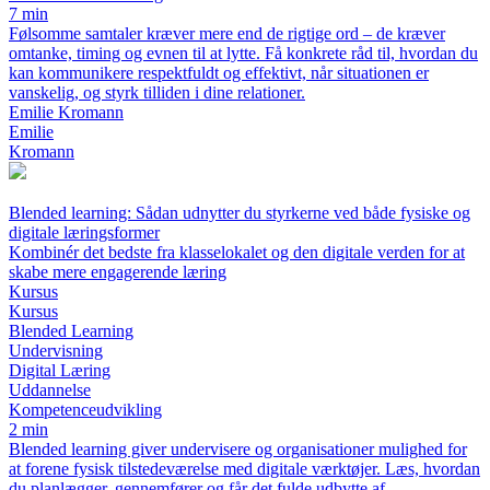
7 min
Følsomme samtaler kræver mere end de rigtige ord – de kræver
omtanke, timing og evnen til at lytte. Få konkrete råd til, hvordan du
kan kommunikere respektfuldt og effektivt, når situationen er
vanskelig, og styrk tilliden i dine relationer.
Emilie Kromann
Emilie
Kromann
Blended learning: Sådan udnytter du styrkerne ved både fysiske og
digitale læringsformer
Kombinér det bedste fra klasselokalet og den digitale verden for at
skabe mere engagerende læring
Kursus
Kursus
Blended Learning
Undervisning
Digital Læring
Uddannelse
Kompetenceudvikling
2 min
Blended learning giver undervisere og organisationer mulighed for
at forene fysisk tilstedeværelse med digitale værktøjer. Læs, hvordan
du planlægger, gennemfører og får det fulde udbytte af