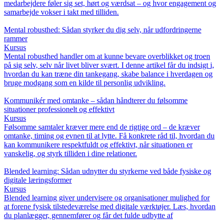
medarbejdere føler sig set, hørt og værdsat – og hvor engagement og
samarbejde vokser i takt med tilliden.
Mental robusthed: Sådan styrker du dig selv, når udfordringerne
rammer
Kursus
Mental robusthed handler om at kunne bevare overblikket og troen
på sig selv, selv når livet bliver svært. I denne artikel får du indsigt i,
hvordan du kan træne din tankegang, skabe balance i hverdagen og
bruge modgang som en kilde til personlig udvikling.
Kommunikér med omtanke – sådan håndterer du følsomme
situationer professionelt og effektivt
Kursus
Følsomme samtaler kræver mere end de rigtige ord – de kræver
omtanke, timing og evnen til at lytte. Få konkrete råd til, hvordan du
kan kommunikere respektfuldt og effektivt, når situationen er
vanskelig, og styrk tilliden i dine relationer.
Blended learning: Sådan udnytter du styrkerne ved både fysiske og
digitale læringsformer
Kursus
Blended learning giver undervisere og organisationer mulighed for
at forene fysisk tilstedeværelse med digitale værktøjer. Læs, hvordan
du planlægger, gennemfører og får det fulde udbytte af