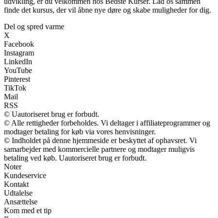
udvikling, er du velkommen hos Bedste Kurser. Lad os sammen
finde det kursus, der vil åbne nye døre og skabe muligheder for dig.
Del og spred varme
X
Facebook
Instagram
LinkedIn
YouTube
Pinterest
TikTok
Mail
RSS
© Uautoriseret brug er forbudt.
© Alle rettigheder forbeholdes. Vi deltager i affiliateprogrammer og
modtager betaling for køb via vores henvisninger.
© Indholdet på denne hjemmeside er beskyttet af ophavsret. Vi
samarbejder med kommercielle partnere og modtager muligvis
betaling ved køb. Uautoriseret brug er forbudt.
Noter
Kundeservice
Kontakt
Udtalelse
Ansættelse
Kom med et tip