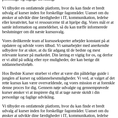
Vi tilbyder en omfattende platform, hvor du kan finde et bredt
udvalg af kurser inden for forskellige fagområder. Uanset om du
ønsker at udvikle dine færdigheder i IT, kommunikation, ledelse
eller kreativitet, har vi ressourcerne til at hjælpe dig. Vores mål er at
samle information og anmeldelser, så du kan træffe informerede
beslutninger om dit næste kursusvalg.
Vores dedikerede team af kursuseksperter arbejder konstant på at
opdatere og udvide vores tilbud. Vi samarbejder med anerkendte
udbydere for at sikre, at du får adgang til de bedste og mest
relevante kurser på markedet. Din læring er vigtig for os, og derfor
er vi altid på udkig efter nye muligheder, der kan berige dit
uddannelsesforløb.
Hos Bedste Kurser stræber vi efter at være din pålidelige guide i
junglen af kurser og uddannelsesmuligheder. Vi ved, at valget af det
rette kursus kan være overvældende, og vores mission er at forenkle
denne proces for dig. Gennem nøje udvalgte og gennemprøvede
kurser ønsker vi at inspirere dig til at tage næste skridt i din
personlige og faglige udvikling.
Vi tilbyder en omfattende platform, hvor du kan finde et bredt
udvalg af kurser inden for forskellige fagområder. Uanset om du
ønsker at udvikle dine færdigheder i IT, kommunikation, ledelse