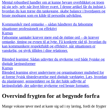
Mental robusthed handler om at kunne bevare overblikket og troen
på sig selv, selv når livet bliver svært. I denne artikel får du indsigt i,
hvordan du kan træne din tankegang, skabe balance i hverdagen og
bruge modgang som en kilde til personlig udvikling.
Kommunikér med omtanke – sådan håndterer du følsomme
situationer professionelt og effektivt
Kursus
Følsomme samtaler kræver mere end de rigtige ord – de kræver
omtanke, timing og evnen til at lytte. Få konkrete råd til, hvordan du
kan kommunikere respektfuldt og effektivt, når situationen er
vanskelig, og styrk tilliden i dine relationer.
Blended learning: Sådan udnytter du styrkerne ved både fysiske og
digitale læringsformer
Kursus
Blended learning giver undervisere og organisationer mulighed for
at forene fysisk tilstedeværelse med digitale værktøjer. Læs, hvordan
du planlægger, gennemfører og får det fulde udbytte af
læringsforløb, der udnytter styrkerne ved begge formater.
Overvind frygten for at begynde forfra
Mange voksne tøver med at kaste sig ud i ny læring, fordi de frygter