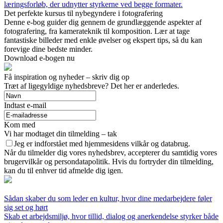
læringsforløb, der udnytter styrkerne ved begge formater.
Det perfekte kursus til nybegyndere i fotografering
Denne e-bog guider dig gennem de grundlæggende aspekter af
fotografering, fra kamerateknik til komposition. Lær at tage
fantastiske billeder med enkle øvelser og ekspert tips, så du kan
forevige dine bedste minder.
Download e-bogen nu
Få inspiration og nyheder – skriv dig op
Træt af ligegyldige nyhedsbreve? Det her er anderledes.
Indtast e-mail
Kom med
Vi har modtaget din tilmelding – tak
Jeg er indforstået med hjemmesidens vilkår og databrug.
Når du tilmelder dig vores nyhedsbrev, accepterer du samtidig vores
brugervilkår og persondatapolitik. Hvis du fortryder din tilmelding,
kan du til enhver tid afmelde dig igen.
Sådan skaber du som leder en kultur, hvor dine medarbejdere føler
sig set og hørt
Skab et arbejdsmiljø, hvor tillid, dialog og anerkendelse styrker både