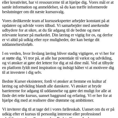
eller kreativitet, har vi ressourcerne til at hjælpe dig. Vores mål er at
samle information og anmeldelser, så du kan træffe informerede
beslutninger om dit næste kursusvalg.
Vores dedikerede team af kursuseksperter arbejder konstant på at
opdatere og udvide vores tilbud. Vi samarbejder med anerkendte
udbydere for at sikre, at du får adgang til de bedste og mest
relevante kurser på markedet. Din læring er vigtig for os, og derfor
er vi altid på udkig efter nye muligheder, der kan berige dit
uddannelsesforløb.
I en verden, hvor livslang læring bliver stadig vigtigere, er vi her for
at støtte dig. Vi tror på, at alle har potentiale til vækst og udvikling,
og vi ønsker at gøre det lettere for dig at nå dine mål. Ved at tilbyde
en platform fyldt med inspiration og indsigt håber vi at motivere dig
til at investere i dig selv.
Bedste Kurser eksisterer, fordi vi ønsker at fremme en kultur af
læring og udvikling blandt alle danskere. Vi ønsker at bryde
barriererne for adgang til uddannelse og gøre det muligt for alle at
finde det rette kursus, uanset baggrund og erfaring. Vi er her for at
hjælpe dig med at realisere dine drømme og ambitioner.
Vi inviterer dig til at tage del i vores fællesskab. Uanset om du er på
udkig efter et kursus til personlig interesse eller professionel