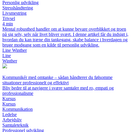
Personlig udvikling
Stresshåndtering
Livsmestring
Trivsel
4 min
Mental robusthed handler om at kunne bevare overblikket og troen
på sig selv, selv når livet bliver svært. I denne artikel får du indsigt i,
hvordan du kan træne din tankegang, skabe balance i hverdagen og
bruge modgang som en kilde til personlig udvikling.
Line Winther
Line
Winther
Kommunikér med omtanke – sådan håndterer du følsomme
situationer professionelt og effektivt
Bliv bedre til at navigere i svære samtaler med ro, empati og
professionalisme
Kursus
Kursus
Kommunikation
Ledelse
Arbejdsliv
Samtaleteknik
Professionel udvikling