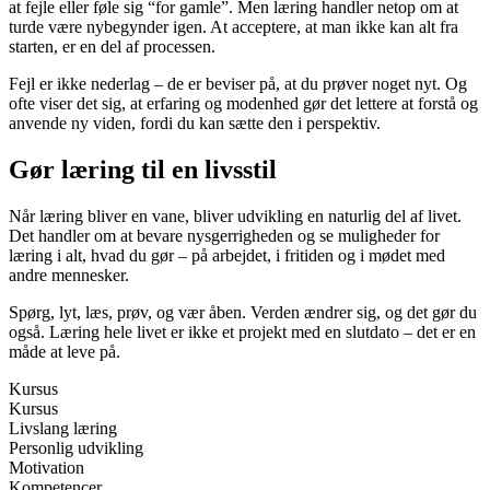
at fejle eller føle sig “for gamle”. Men læring handler netop om at
turde være nybegynder igen. At acceptere, at man ikke kan alt fra
starten, er en del af processen.
Fejl er ikke nederlag – de er beviser på, at du prøver noget nyt. Og
ofte viser det sig, at erfaring og modenhed gør det lettere at forstå og
anvende ny viden, fordi du kan sætte den i perspektiv.
Gør læring til en livsstil
Når læring bliver en vane, bliver udvikling en naturlig del af livet.
Det handler om at bevare nysgerrigheden og se muligheder for
læring i alt, hvad du gør – på arbejdet, i fritiden og i mødet med
andre mennesker.
Spørg, lyt, læs, prøv, og vær åben. Verden ændrer sig, og det gør du
også. Læring hele livet er ikke et projekt med en slutdato – det er en
måde at leve på.
Kursus
Kursus
Livslang læring
Personlig udvikling
Motivation
Kompetencer