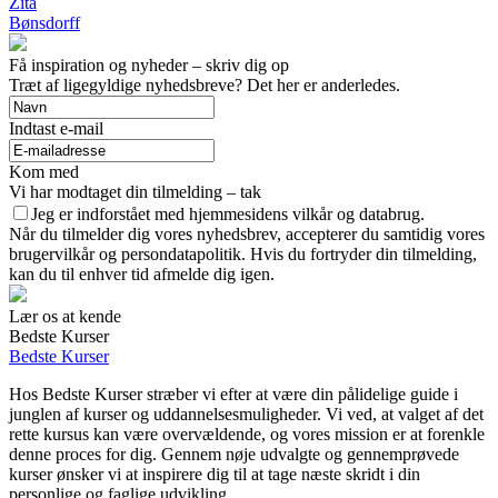
Zita
Bønsdorff
Få inspiration og nyheder – skriv dig op
Træt af ligegyldige nyhedsbreve? Det her er anderledes.
Indtast e-mail
Kom med
Vi har modtaget din tilmelding – tak
Jeg er indforstået med hjemmesidens vilkår og databrug.
Når du tilmelder dig vores nyhedsbrev, accepterer du samtidig vores
brugervilkår og persondatapolitik. Hvis du fortryder din tilmelding,
kan du til enhver tid afmelde dig igen.
Lær os at kende
Bedste Kurser
Bedste Kurser
Hos Bedste Kurser stræber vi efter at være din pålidelige guide i
junglen af kurser og uddannelsesmuligheder. Vi ved, at valget af det
rette kursus kan være overvældende, og vores mission er at forenkle
denne proces for dig. Gennem nøje udvalgte og gennemprøvede
kurser ønsker vi at inspirere dig til at tage næste skridt i din
personlige og faglige udvikling.