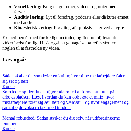
Visuel læring:
Brug diagrammer, videoer og noter med
farver.
Auditiv læring:
Lyt til foredrag, podcasts eller diskuter emnet
med andre.
Kinæstetisk læring:
Prøv ting af i praksis – lær ved at gøre.
Eksperimentér med forskellige metoder, og find ud af, hvad der
virker bedst for dig. Husk også, at gentagelse og refleksion er
nøglen til at fastholde ny viden.
Læs også:
Sådan skaber du som leder en kultur, hvor dine medarbejdere føler
sig set og hørt
Kursus
Som leder spiller du en afgørende rolle i at forme kulturen på
arbejdspladsen. Læs, hvordan du kan opbygge et miljø, hvor
medarbejdere føler sig set, hørt og værdsat – og hvor engagement og
samarbejde vokser i takt med tilliden.
Mental robusthed: Sådan styrker du dig selv, når udfordringerne
rammer
Kursus