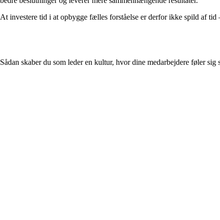
bedre beslutninger og leverer mere sammenhængende resultater.
At investere tid i at opbygge fælles forståelse er derfor ikke spild af tid 
Sådan skaber du som leder en kultur, hvor dine medarbejdere føler sig s