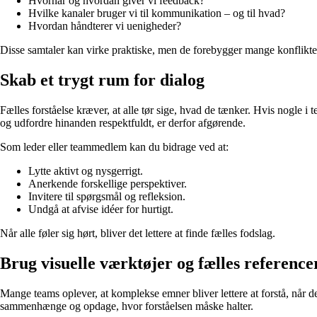
Hvornår og hvordan giver vi feedback?
Hvilke kanaler bruger vi til kommunikation – og til hvad?
Hvordan håndterer vi uenigheder?
Disse samtaler kan virke praktiske, men de forebygger mange konflikter
Skab et trygt rum for dialog
Fælles forståelse kræver, at alle tør sige, hvad de tænker. Hvis nogle i te
og udfordre hinanden respektfuldt, er derfor afgørende.
Som leder eller teammedlem kan du bidrage ved at:
Lytte aktivt og nysgerrigt.
Anerkende forskellige perspektiver.
Invitere til spørgsmål og refleksion.
Undgå at afvise idéer for hurtigt.
Når alle føler sig hørt, bliver det lettere at finde fælles fodslag.
Brug visuelle værktøjer og fælles reference
Mange teams oplever, at komplekse emner bliver lettere at forstå, når de
sammenhænge og opdage, hvor forståelsen måske halter.