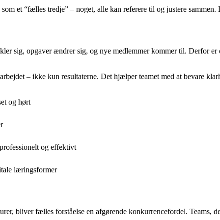
 som et “fælles tredje” – noget, alle kan referere til og justere samme
kler sig, opgaver ændrer sig, og nye medlemmer kommer til. Derfor er de
bejdet – ikke kun resultaterne. Det hjælper teamet med at bevare klarh
et og hørt
r
ofessionelt og effektivt
itale læringsformer
turer, bliver fælles forståelse en afgørende konkurrencefordel. Teams, d