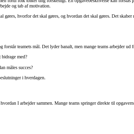
en fordi folk tolker ting forskelligt. En opgavebeskrivelse kan forstås 
arbejde og tab af motivation.
skal gøres, hvorfor det skal gøres, og hvordan det skal gøres. Det skaber 
r og forstår teamets mål. Det lyder banalt, men mange teams arbejder ud fr
et bidrage med?
dan måles succes?
 beslutninger i hverdagen.
, hvordan I arbejder sammen. Mange teams springer direkte til opgave