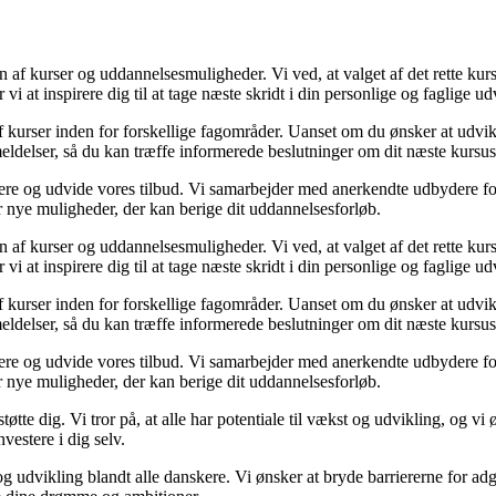
en af kurser og uddannelsesmuligheder. Vi ved, at valget af det rette k
at inspirere dig til at tage næste skridt i din personlige og faglige ud
 kurser inden for forskellige fagområder. Uanset om du ønsker at udvikle
meldelser, så du kan træffe informerede beslutninger om dit næste kursus
re og udvide vores tilbud. Vi samarbejder med anerkendte udbydere for a
ter nye muligheder, der kan berige dit uddannelsesforløb.
en af kurser og uddannelsesmuligheder. Vi ved, at valget af det rette k
at inspirere dig til at tage næste skridt i din personlige og faglige ud
 kurser inden for forskellige fagområder. Uanset om du ønsker at udvikle
meldelser, så du kan træffe informerede beslutninger om dit næste kursus
re og udvide vores tilbud. Vi samarbejder med anerkendte udbydere for a
ter nye muligheder, der kan berige dit uddannelsesforløb.
støtte dig. Vi tror på, at alle har potentiale til vækst og udvikling, og vi
nvestere i dig selv.
g udvikling blandt alle danskere. Vi ønsker at bryde barriererne for adga