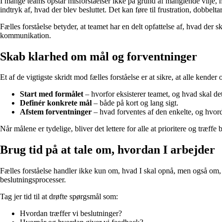
I mange teams opstår misforståelser ikke på grund af manglende vilje, m
indtryk af, hvad der blev besluttet. Det kan føre til frustration, dobbelt
Fælles forståelse betyder, at teamet har en delt opfattelse af, hvad der 
kommunikation.
Skab klarhed om mål og forventninger
Et af de vigtigste skridt mod fælles forståelse er at sikre, at alle kende
Start med formålet
– hvorfor eksisterer teamet, og hvad skal d
Definér konkrete mål
– både på kort og lang sigt.
Afstem forventninger
– hvad forventes af den enkelte, og hvor
Når målene er tydelige, bliver det lettere for alle at prioritere og træffe
Brug tid på at tale om, hvordan I arbejder
Fælles forståelse handler ikke kun om, hvad I skal opnå, men også om
beslutningsprocesser.
Tag jer tid til at drøfte spørgsmål som:
Hvordan træffer vi beslutninger?