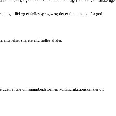
på flere måder, og et møde kan efterlade deltagerne med vidt forskellige
retning, tillid og et fælles sprog – og det er fundamentet for god
a antagelser snarere end fælles aftaler.
rne uden at tale om samarbejdsformer, kommunikationskanaler og