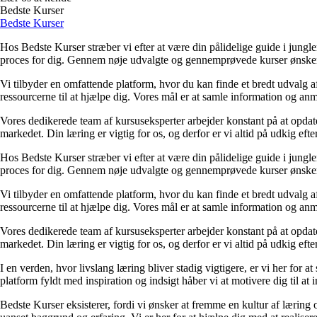
Bedste Kurser
Bedste Kurser
Hos Bedste Kurser stræber vi efter at være din pålidelige guide i jungl
proces for dig. Gennem nøje udvalgte og gennemprøvede kurser ønsker vi 
Vi tilbyder en omfattende platform, hvor du kan finde et bredt udvalg af
ressourcerne til at hjælpe dig. Vores mål er at samle information og an
Vores dedikerede team af kursuseksperter arbejder konstant på at opdate
markedet. Din læring er vigtig for os, og derfor er vi altid på udkig ef
Hos Bedste Kurser stræber vi efter at være din pålidelige guide i jungl
proces for dig. Gennem nøje udvalgte og gennemprøvede kurser ønsker vi 
Vi tilbyder en omfattende platform, hvor du kan finde et bredt udvalg af
ressourcerne til at hjælpe dig. Vores mål er at samle information og an
Vores dedikerede team af kursuseksperter arbejder konstant på at opdate
markedet. Din læring er vigtig for os, og derfor er vi altid på udkig ef
I en verden, hvor livslang læring bliver stadig vigtigere, er vi her for at 
platform fyldt med inspiration og indsigt håber vi at motivere dig til at i
Bedste Kurser eksisterer, fordi vi ønsker at fremme en kultur af læring o